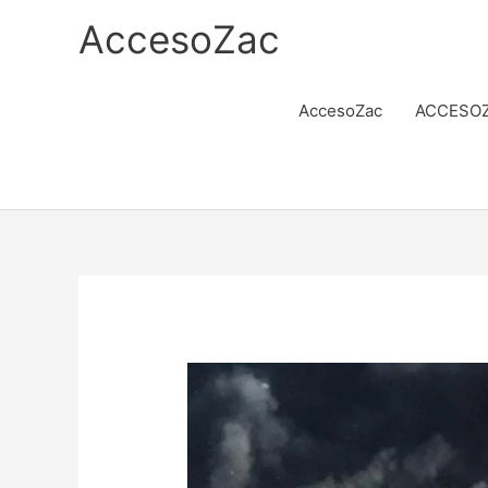
Ir
AccesoZac
al
contenido
AccesoZac
ACCESOZ