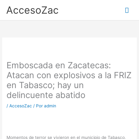
Ir
AccesoZac
Me
al
contenido
prin
Emboscada en Zacatecas:
Atacan con explosivos a la FRIZ
en Tabasco; hay un
delincuente abatido
/
AccesoZac
/ Por
admin
​Momentos de terror se vivieron en el municipio de Tabasco,