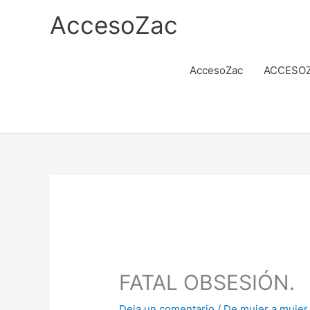
Ir
AccesoZac
al
contenido
AccesoZac
ACCESOZ
FATAL OBSESIÓN.
Deja un comentario
/
De mujer a mujer