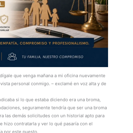
 dígale que venga mañana a mi oficina nuevamente
ista personal conmigo. – exclamé en voz alta y de
dicaba si lo que estaba diciendo era una broma,
endaciones, seguramente tendría que ser una broma
ara las demás solicitudes con un historial apto para
e hizo contratarla y ver lo qué pasaría con el
ía por este puesto.