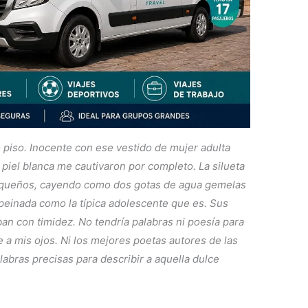
o piso. Inocente con ese vestido de mujer adulta
 piel blanca me cautivaron por completo. La silueta
equeños, cayendo como dos gotas de agua gemelas
peinada como la típica adolescente que es. Sus
an con timidez. No tendría palabras ni poesía para
te a mis ojos. Ni los mejores poetas autores de las
alabras precisas para describir a aquella dulce