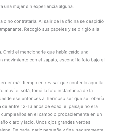
ra una mujer sin experiencia alguna.
o no contratarla. Al salir de la oficina se despidió
mpanante. Recogió sus papeles y se dirigió a la
. Omití el mencionarle que había caído una
un movimiento con el zapato, escondí la foto bajo el
 perder más tiempo en revisar qué contenía aquella
ro moví el sofá, tomé la foto instantánea de la
 desde ese entonces al hermoso ser que se robaría
de entre 12-13 años de edad, el paisaje no era
de cumpleaños en el campo o probablemente en un
staño claro y lacio. Unos ojos grandes verdes
lana. Delgada, nariz pequeña y fina, seguramente