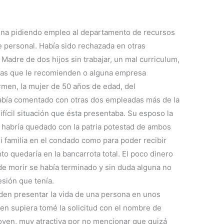
icina pidiendo empleo al departamento de recursos
 personal. Había sido rechazada en otras
Madre de dos hijos sin trabajar, un mal curriculum,
nas que le recomienden o alguna empresa
rmen, la mujer de 50 años de edad, del
bía comentado con otras dos empleadas más de la
 difícil situación que ésta presentaba. Su esposo la
 habría quedado con la patria potestad de ambos
 ni familia en el condado como para poder recibir
o quedaría en la bancarrota total. El poco dinero
de morir se había terminado y sin duda alguna no
esión que tenía.
eden presentar la vida de una persona en unos
en supiera tomé la solicitud con el nombre de
 joven, muy atractiva por no mencionar que quizá