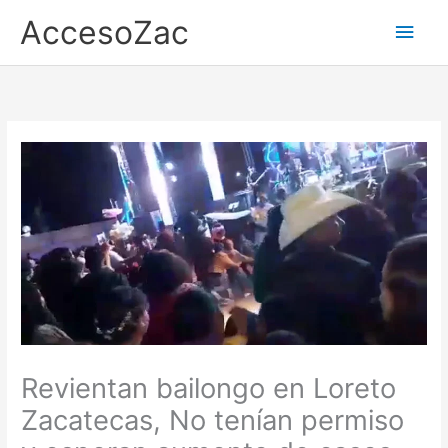
Ir
AccesoZac
Men
al
contenido
princ
Revientan bailongo en Loreto
Zacatecas, No tenían permiso