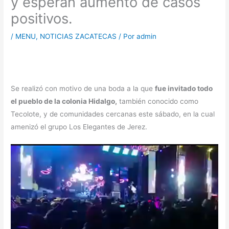
y esperan aumento de casos
positivos.
/
MENU
,
NOTICIAS ZACATECAS
/ Por
admin
Se realizó con motivo de una boda a la que
fue invitado todo
el pueblo de la colonia Hidalgo,
también conocido como
Tecolote, y de comunidades cercanas este sábado, en la cual
amenizó el grupo Los Elegantes de Jerez.