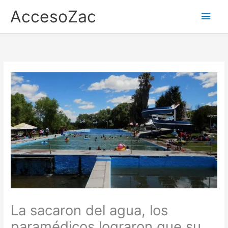
Ir
AccesoZac
Men
al
contenido
princ
La sacaron del agua, los
paramédicos lograron que su