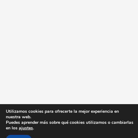
Utilizamos cookies para ofrecerte la mejor experiencia en
nuestra web.
Puedes aprender más sobre qué cookies utilizamos o cambiarlas
Copyright © 2026
AccesoZac
en los
ajustes
.
Síguenos:
Facebook
|
TikTok
|
X
|
YouTube