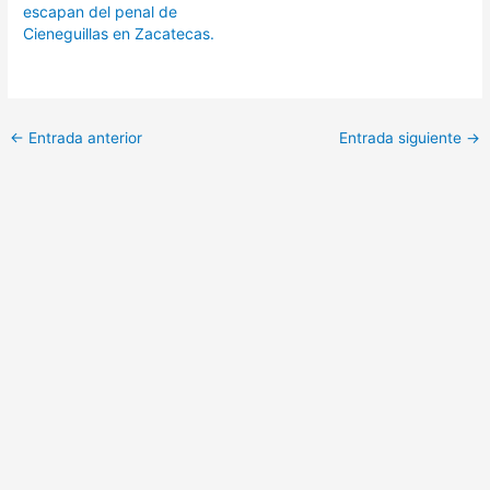
escapan del penal de
Cieneguillas en Zacatecas.
←
Entrada anterior
Entrada siguiente
→