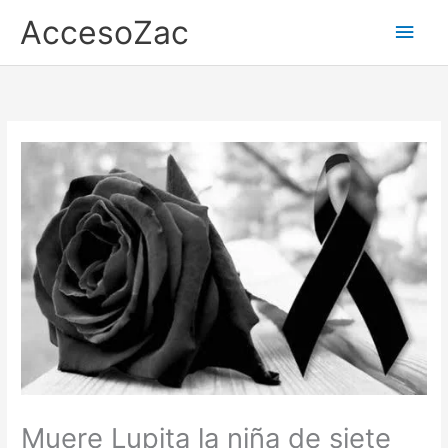
Ir
AccesoZac
Men
al
contenido
princ
Muere Lupita la niña de siete