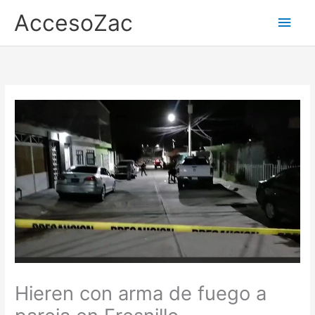
Ir
AccesoZac
Men
al
contenido
princ
Hieren con arma de fuego a