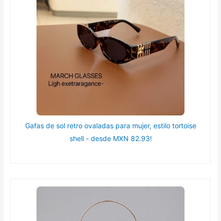
Gafas de sol retro ovaladas para mujer, estilo tortoise
shell - desde MXN 82.93!