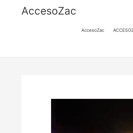
Ir
AccesoZac
al
contenido
AccesoZac
ACCESOZ