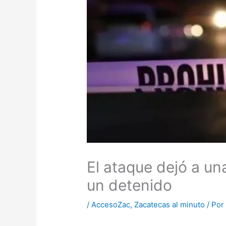
El ataque dejó a un
un detenido
/
AccesoZac
,
Zacatecas al minuto
/ Po