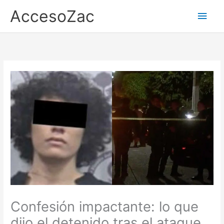
Ir
AccesoZac
Men
al
contenido
princ
Confesión impactante: lo que
dijo el detenido tras el ataque