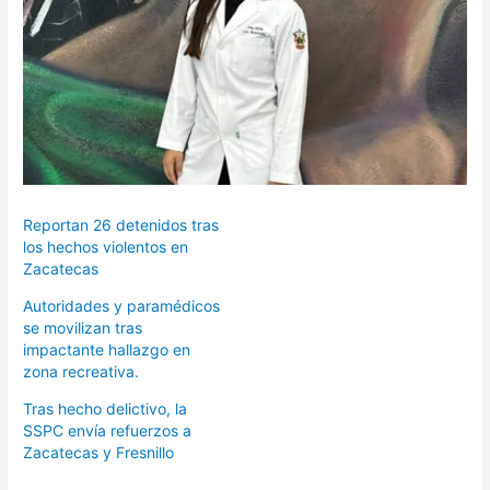
Reportan 26 detenidos tras
los hechos violentos en
Zacatecas
Autoridades y paramédicos
se movilizan tras
impactante hallazgo en
zona recreativa.
Tras hecho delictivo, la
SSPC envía refuerzos a
Zacatecas y Fresnillo