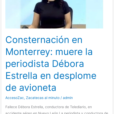
Consternación en
Monterrey: muere la
periodista Débora
Estrella en desplome
de avioneta
AccesoZac
,
Zacatecas al minuto
/
admin
Fallece Débora Estrella, conductora de Telediario, en
accidente aéreo en Nuevo León La periodista y conductora de