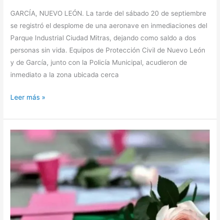
GARCÍA, NUEVO LEÓN. La tarde del sábado 20 de septiembre
se registró el desplome de una aeronave en inmediaciones del
Parque Industrial Ciudad Mitras, dejando como saldo a dos
personas sin vida. Equipos de Protección Civil de Nuevo León
y de García, junto con la Policía Municipal, acudieron de
inmediato a la zona ubicada cerca
Dos
Leer más »
muertos
tras
desplome
de
aeronave
en
García,
NL