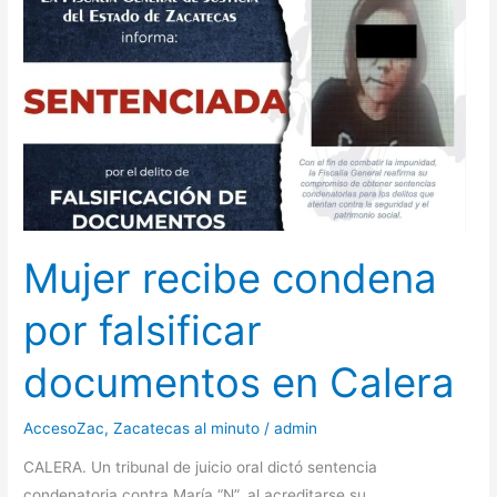
en
Ojocaliente
Mujer recibe condena
por falsificar
documentos en Calera
AccesoZac
,
Zacatecas al minuto
/
admin
CALERA. Un tribunal de juicio oral dictó sentencia
condenatoria contra María “N”, al acreditarse su