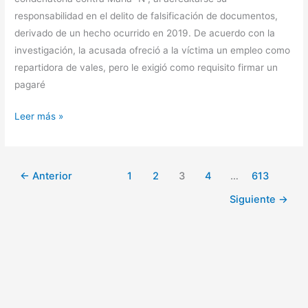
responsabilidad en el delito de falsificación de documentos,
derivado de un hecho ocurrido en 2019. De acuerdo con la
investigación, la acusada ofreció a la víctima un empleo como
repartidora de vales, pero le exigió como requisito firmar un
pagaré
Mujer
Leer más »
recibe
condena
por
←
Anterior
1
2
3
4
…
613
falsificar
Siguiente
→
documentos
en
Calera