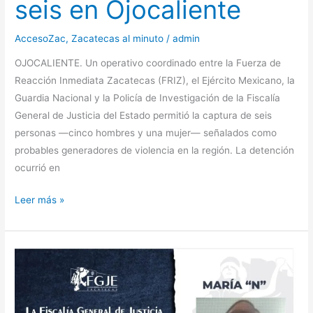
seis en Ojocaliente
AccesoZac
,
Zacatecas al minuto
/
admin
OJOCALIENTE. Un operativo coordinado entre la Fuerza de
Reacción Inmediata Zacatecas (FRIZ), el Ejército Mexicano, la
Guardia Nacional y la Policía de Investigación de la Fiscalía
General de Justicia del Estado permitió la captura de seis
personas —cinco hombres y una mujer— señalados como
probables generadores de violencia en la región. La detención
ocurrió en
Ejército
Leer más »
y
Guardia
Nacional
detienen
a
seis