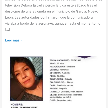
televisión Débora Estrella perdió la vida este sábado tras el
desplome de una avioneta en el municipio de García, Nuevo
León. Las autoridades confirmaron que la comunicadora
viajaba a bordo de la aeronave, aunque hasta el momento no
[…]
Consternación
Leer más »
en
Monterrey:
muere
la
periodista
Débora
Estrella
en
desplome
de
avioneta