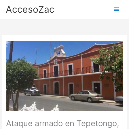
Ir
AccesoZac
Men
al
contenido
princ
Ataque armado en Tepetongo,