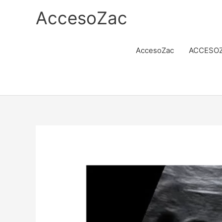
Ir
AccesoZac
al
contenido
AccesoZac
ACCESOZ