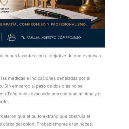
oluciones laxantes con el objetivo de que expulsara
 las medidas e indicaciones señaladas por el
o. Sin embargo al paso de dos días no se
Don Toño había evacuado una cantidad mínima y el
ente.
ercataron que el bulto extraño que obstruía el
ás cerca del colon. Probablemente eran heces.